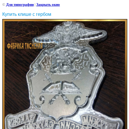
©
Для типографии
|
Закрыть окно
Купить клише с гербом